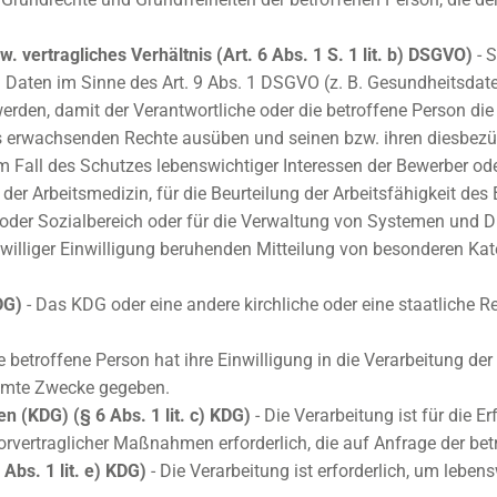
 vertragliches Verhältnis (Art. 6 Abs. 1 S. 1 lit. b) DSGVO)
- 
Daten im Sinne des Art. 9 Abs. 1 DSGVO (z. B. Gesundheitsdat
erden, damit der Verantwortliche oder die betroffene Person di
es erwachsenden Rechte ausüben und seinen bzw. ihren diesbezü
 im Fall des Schutzes lebenswichtiger Interessen der Bewerber od
er Arbeitsmedizin, für die Beurteilung der Arbeitsfähigkeit des 
der Sozialbereich oder für die Verwaltung von Systemen und D
freiwilliger Einwilligung beruhenden Mitteilung von besonderen Ka
DG)
- Das KDG oder eine andere kirchliche oder eine staatliche Re
e betroffene Person hat ihre Einwilligung in die Verarbeitung d
immte Zwecke gegeben.
n (KDG) (§ 6 Abs. 1 lit. c) KDG)
- Die Verarbeitung ist für die E
orvertraglicher Maßnahmen erforderlich, die auf Anfrage der bet
Abs. 1 lit. e) KDG)
- Die Verarbeitung ist erforderlich, um leben