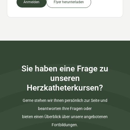
Anmelden
Flyer herunterladen
Sie haben eine Frage zu
unseren
Herzkatheterkursen?
G
e
r
n
e
s
t
e
h
e
n
w
i
r
I
h
n
e
n
p
e
r
s
ö
n
l
i
c
h
z
u
r
S
e
i
t
e
u
n
d
b
e
a
n
t
w
o
r
t
e
n
I
h
r
e
F
r
a
g
e
n
o
d
e
r
b
i
e
t
e
n
e
i
n
e
n
Ü
b
e
r
b
l
i
c
k
ü
b
e
r
u
n
s
e
r
e
a
n
g
e
b
o
t
e
n
e
n
F
o
r
t
b
i
l
d
u
n
g
e
n
.